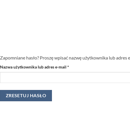
Przewiń
do
zawartości
Zapomniane hasło? Proszę wpisać nazwę użytkownika lub adres e
Wymagane
Nazwa użytkownika lub adres e-mail
*
ZRESETUJ HASŁO