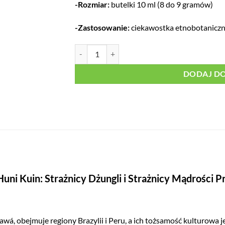
-Rozmiar:
butelki 10 ml (8 do 9 gramów)
-Zastosowanie:
ciekawostka etnobotaniczn
ilość Rapé Cumaru
DODAJ D
uni Kuin: Strażnicy Dżungli i Strażnicy Mądrości 
wá, obejmuje regiony Brazylii i Peru, a ich tożsamość kulturowa 