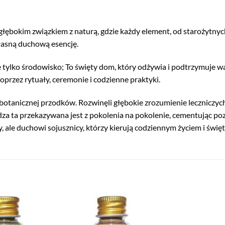
łębokim związkiem z naturą, gdzie każdy element, od starożytnych
łasną duchową esencję.
tylko środowisko; To święty dom, który odżywia i podtrzymuje wasz
oprzez rytuały, ceremonie i codzienne praktyki.
botanicznej przodków. Rozwinęli głębokie zrozumienie leczniczyc
za ta przekazywana jest z pokolenia na pokolenie, cementując poz
by, ale duchowi sojusznicy, którzy kierują codziennym życiem i świ