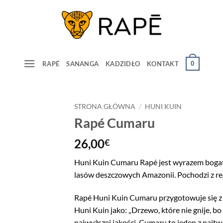
0
RAPÉ
SANANGA
KADZIDŁO
KONTAKT
STRONA GŁÓWNA
/
HUNI KUIN
Rapé Cumaru
26,00
€
Huni Kuin Cumaru Rapé jest wyrazem bogat
lasów deszczowych Amazonii. Pochodzi z reg
Rapé Huni Kuin Cumaru przygotowuje się 
Huni Kuin jako: „Drzewo, które nie gnije, bo 
najwyższej jakości. Cumaru to jeden z najt