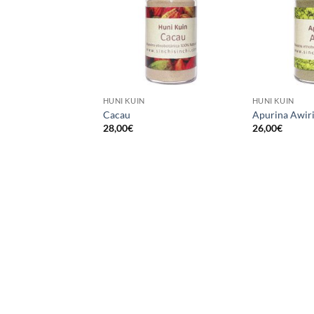
HUNI KUIN
HUNI KUIN
Cacau
Apurina Awir
28,00
€
26,00
€