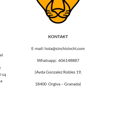
KONTAKT
E-mail: hola@sinchisinchi.com
ań
Whatsapp: 606148887
z
(Avda Gonzalez Robles 19,
i są
na
18400 Orgiva – Granada)