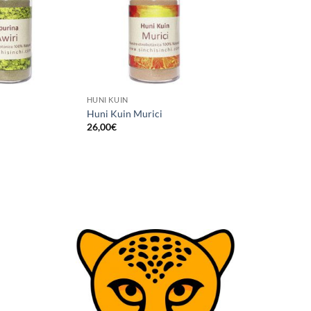
HUNI KUIN
i
Huni Kuin Murici
26,00
€