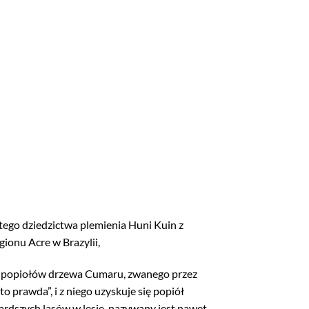
ego dziedzictwa plemienia Huni Kuin z
ionu Acre w Brazylii,
z popiołów drzewa Cumaru, zwanego przez
to prawda”, i z niego uzyskuje się popiół
wardszych lasów w lesie, nazywany jest nawet