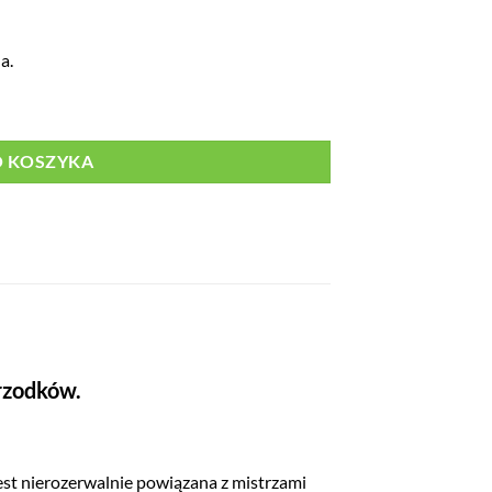
a.
O KOSZYKA
Przodków.
jest nierozerwalnie powiązana z mistrzami